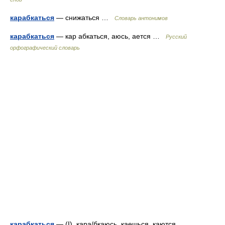
карабкаться
— снижаться …
Словарь антонимов
карабкаться
— кар абкаться, аюсь, ается …
Русский
орфографический словарь
карабкаться
— (I), кара/бкаюсь, каешься, каются …